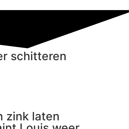
er schitteren
 zink laten
Saint Louis weer