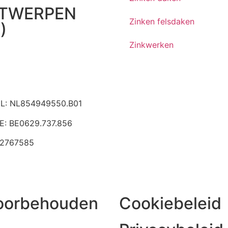
TWERPEN
Zinken felsdaken
)
Zinkwerken
32-(0)3-8080918
info@jvkdaken.be
L: NL854949550.B01
E: BE0629.737.856
62767585
voorbehouden
Cookiebeleid