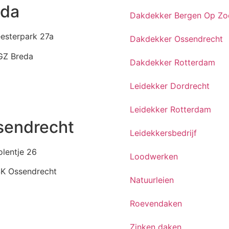
eda
Dakdekker Bergen Op Z
esterpark 27a
Dakdekker Ossendrecht
GZ Breda
Dakdekker Rotterdam
6-3032400
Leidekker Dordrecht
info@jvkdaken.nl
Leidekker Rotterdam
sendrecht
Leidekkersbedrijf
lentje 26
Loodwerken
SK Ossendrecht
Natuurleien
64-745430
Roevendaken
info@jvkdaken.nl
Zinken daken