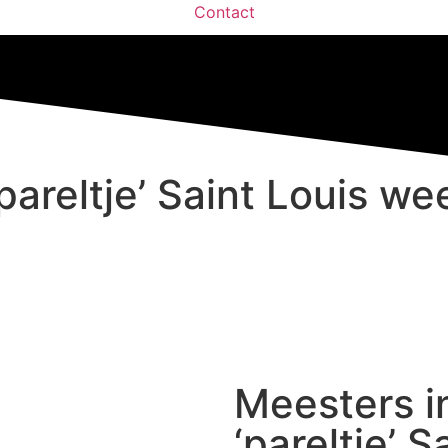
Contact
pareltje’ Saint Louis we
Meesters in
‘pareltje’ 