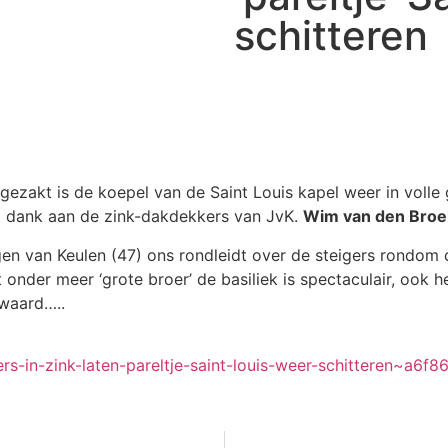
schitteren
akt is de koepel van de Saint Louis kapel weer in volle gl
et dank aan de zink-dakdekkers van JvK.
Wim van den Bro
gen van Keulen (47) ons rondleidt over de steigers rondom d
et onder meer ‘grote broer’ de basiliek is spectaculair, oo
 waard…..
-in-zink-laten-pareltje-saint-louis-weer-schitteren~
a6f8