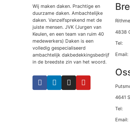
Br
Wij maken daken. Prachtige en
duurzame daken. Ambachtelijke
daken. Vanzelfsprekend met de
Rithme
juiste mensen. JVK (Jurgen van
4838 
Keulen, en een team van ruim 40
medewerkers) Daken is een
Tel:
07
volledig gespecialiseerd
Email:
ambachtelijk dakbedekkingsbedrijf
in de breedste zin van het woord.
Os
Putsmo
4641 
ROE Ornaments
Tel:
01
Email: